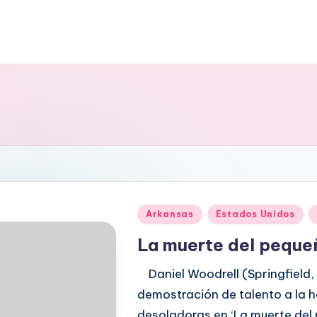
Publicado
Arkansas
Estados Unidos
en
La muerte del peque
Daniel Woodrell (Springfield,
demostración de talento a la h
desoladoras en ‘La muerte del