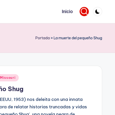
Inicio
Portada
»
La muerte del pequeño Shug
Missouri
ño Shug
 EEUU, 1953) nos deleita con una innata
ora de relatar historias truncadas y vidas
 pequeño Shug’, una novela negra de