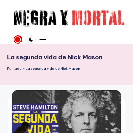
Saltar
al
contenido
N
Web
literaria
e
dedicada
g
a
La segunda vida de Nick Mason
la
r
Novela
Portada
»
La segunda vida de Nick Mason
a
Negra
y
y
mucho
M
más
o
rt
al