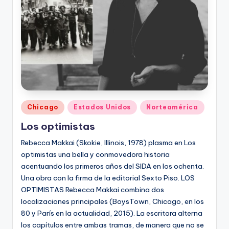
Publicado
Chicago
Estados Unidos
Norteamérica
en
Los optimistas
Rebecca Makkai (Skokie, Illinois, 1978) plasma en Los
optimistas una bella y conmovedora historia
acentuando los primeros años del SIDA en los ochenta.
Una obra con la firma de la editorial Sexto Piso. LOS
OPTIMISTAS Rebecca Makkai combina dos
localizaciones principales (BoysTown, Chicago, en los
80 y París en la actualidad, 2015). La escritora alterna
los capítulos entre ambas tramas, de manera que no se