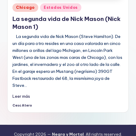
Publicado
Chicago
Estados Unidos
en
La segunda vida de Nick Mason (Nick
Mason 1)
La segunda vida de Nick Mason (Steve Hamilton). De
un día para otro resides en una casa valorada en cinco
millones a orillas del lago Michigan, en Lincoln Park
West (una de las zonas mas caras de Chicago), con los
jardines, el invernadero y el zoo al otro lado de la calle.
En el garaje espera un Mustang (negrísimo) 390GT
Fastback restaurado del 68, la mismísima joya de
Steve…
Leer más
Cesc Atero
Publicado
por
Copyright 2026 —
Negra y Mortal
. All rights reserved.