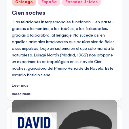
Publicado
Chicago
España
Estados Unidos
en
Cien noches
Las relaciones interpersonales funcionan —en parte—
gracias a la mentira, a los tabúes, a las falsedades;
gracias a la palabra, al lenguaje. No sucede así en
aquellos animales irracionales que actúan siendo fieles
a sus impulsos, bajo un sistema en el que solo manda la
naturaleza. Luisgé Martín (Madrid, 1962) nos propone
un experimento antropológico en su novela Cien
noches, ganadora del Premio Herralde de Novela. Este
estudio ficticio tiene…
Leer más
Roser Ribas
Publicado
por