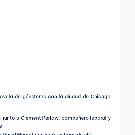
novela de gánsteres con la ciudad de Chicago
cal junto a Clement Parlow, compañero laboral y
s.
e David Mamet nos hará testigos de ello.