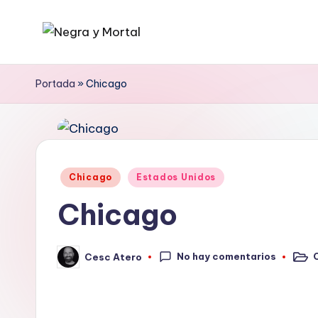
Saltar
N
Web
al
literaria
contenido
e
Portada
»
Chicago
dedicada
g
a
la
r
Novela
a
Publicado
Negra
Chicago
Estados Unidos
en
y
y
Chicago
mucho
M
más
No hay comentarios
Cesc Atero
o
Publi
Publicado
en
por
rt