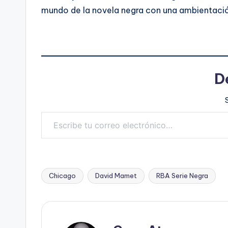
mundo de la novela negra con una ambientación 
D
Escribe tu correo electrónico…
Chicago
David Mamet
RBA Serie Negra
Etiquetas: