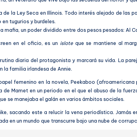
de la Ley Seca en Illinois. Todo interés alejado de las 
 en tugurios y burdeles.
la mafia, un poder dividido entre dos pesos pesados: Al C
reen en el oficio, es un
islote
que se mantiene al marg
 rutina diaria del protagonista y marcará su vida. La par
 la familia irlandesa de Annie.
el papel femenino en la novela, Peekaboo (afroamericana
ia de Mamet en un periodo en el que el abuso de la fuerz
 que se manejaba el galán en varios ámbitos sociales.
ike, sacando este a relucir la vena periodística. Jamás e
ada en un mundo que transcurre bajo una nube de corrupci