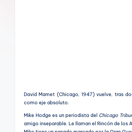
a
l
David Mamet (Chicago, 1947) vuelve, tras do
como eje absoluto.
Mike Hodge es un periodista del
Chicago Tribu
amigo inseparable. Le llaman el Rincón de los A
Mike tiene un pasado marcado por la Gran Guerr