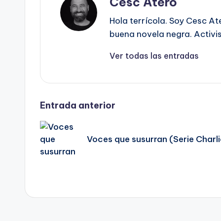
Cesc Atero
Hola terrícola. Soy Cesc At
buena novela negra. Activist
Ver todas las entradas
Navegación
Entrada anterior
de
Voces que susurran (Serie Charli
entradas