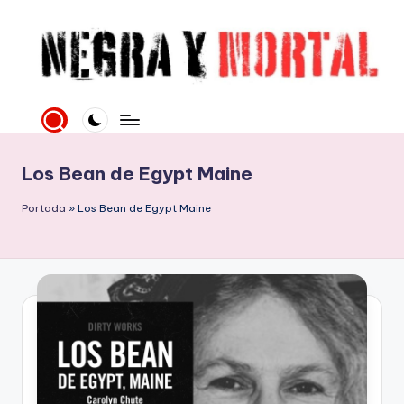
Saltar
al
contenido
N
Web
literaria
e
dedicada
g
a
Los Bean de Egypt Maine
la
r
Novela
Portada
»
Los Bean de Egypt Maine
a
Negra
y
y
mucho
M
más
o
rt
al