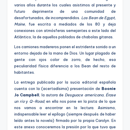
varios años durante los cuales asistimos al presente y
futuro deprimente de una comunidad de
desafortunados, de incomprendidos.
Los Bean de Egypt,
Maine
, fue escrita a mediados de los 80 y deja
conexiones con atmósferas semejantes a este lado del
Atlántico, la de aquellos poblados de chabolas gitanas.
L
os camiones madereros ponen el estridente sonido a un
entorno dejado de la mano de Dios.
Un lugar plagado de
gente con ojos color de zorro, de hecho, esa
peculiaridad física diferencia a los Bean del resto de
habitantes.
La entrega publicada por la
sucia editorial
española
cuenta con la (acertadísima) presentación de
Boonie
Jo Campbell
, la autora de
Desguace americano
,
Érase
un río
y
Q-Road
,
en ella nos pone en la pista de lo que
nos vamos a
en
contrar
en la lectura. Asimismo,
indispensable leer el epílogo (siempre después de haber
leído antes la novela) firmado por la propia Carolyn. En
este anexo conoceremos la presión por la que tuvo que