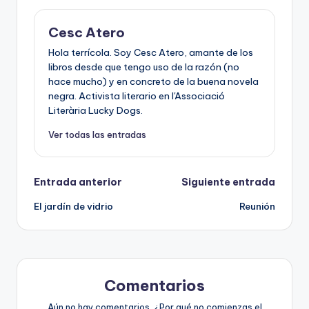
Cesc Atero
Hola terrícola. Soy Cesc Atero, amante de los
libros desde que tengo uso de la razón (no
hace mucho) y en concreto de la buena novela
negra. Activista literario en l'Associació
Literària Lucky Dogs.
Ver todas las entradas
Navegación
Entrada anterior
Siguiente entrada
El jardín de vidrio
Reunión
de
entradas
Comentarios
Aún no hay comentarios. ¿Por qué no comienzas el