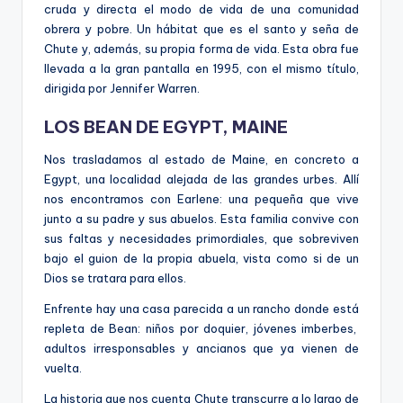
cruda y directa el modo de vida de una comunidad
obrera y pobre. Un hábitat que es el santo y seña de
Chute y, además, su propia forma de vida.
Esta obra fue
llevada a la gran pantalla en 1995, con el mismo título,
dirigida por Jennifer Warren.
LOS BEAN DE EGYPT, MAINE
Nos trasladamos al estado de Maine, en concreto a
Egypt, una localidad alejada de las grandes urbes. Allí
nos encontramos con Earlene: una pequeña que vive
junto a su padre y sus abuelos. Esta familia convive con
sus faltas y necesidad
e
s primordiales, que sobreviven
bajo el gui
o
n de la propia abuela, vista como si de un
Dios se tratara para ellos.
Enfrente hay una casa parecida a un rancho donde est
á
repleta de Bean: niños por doquier, jóvenes imberbes,
adultos irresponsables y ancianos que ya vie
nen de
vuelta.
La historia que nos cuenta Chute transcurre a lo largo de