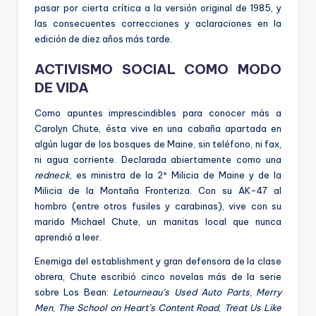
pasar por cierta crítica a la versión original de 1985, y
las consecuentes correcciones y aclaraciones en la
edición de diez años más tarde.
ACTIVISMO SOCIAL COMO MODO
DE VIDA
C
omo apuntes imprescindibles para conocer más a
Carolyn Chute, ésta vive en una cabaña apartada en
algún lugar de los bosques de Maine, sin teléfono, ni fax,
ni agua corriente. Declarada abiertamente como una
redneck
, es ministra de la 2ª Milicia de Maine y de la
Milicia de la Montaña Fronteriza. Con su AK-47 al
hombro (entre otros fusiles
y carabinas
), vive con su
marido Michael Chute, un manitas local que nunca
aprendió a leer.
Enemiga del establishment y gran defensora de la clase
obrera, Chute escribió cinco novelas más de la serie
sobre
Los Bean:
Letourneau’s Used Auto Parts
,
Merry
Men
,
The School on Heart’s Content Road
,
Treat Us Like