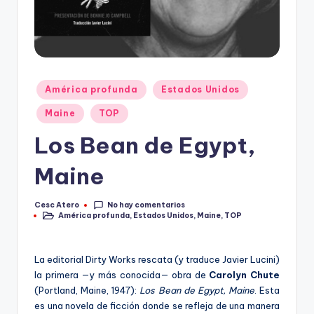
Publicado
América profunda
Estados Unidos
en
Maine
TOP
Los Bean de Egypt,
Maine
No hay comentarios
Cesc Atero
Publicado
América profunda
,
Estados Unidos
,
Maine
,
TOP
por
Publicado
en
La editorial Dirty Works rescata (y traduce Javier Lucini)
la primera —y más conocida— obra de
Carolyn Chute
(Portland, Maine, 1947)
:
Los Bean de Egypt, Maine
. Esta
es una novela de ficción donde se refleja de una manera