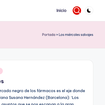
Inicio
Portada
»
Los miércoles salvajes
a
es
cado negro de los fármacos es el eje donde
talana Susana Hernández (Barcelona): ‘Los
os asuntos que se nos escapan a la gran