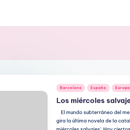
Publicado
Barcelona
España
Europ
en
Los miércoles salvaj
El mundo subterráneo del mer
gira la última novela de la ca
miércoles salvajes’. Hay ciert