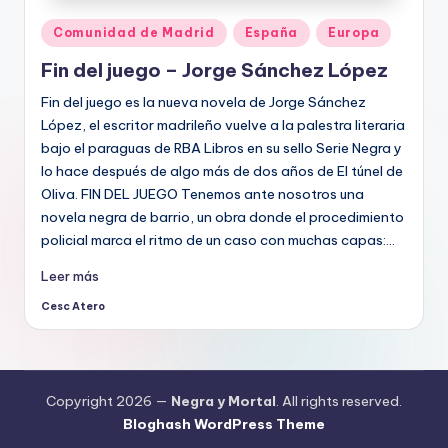
Publicado
Comunidad de Madrid
España
Europa
en
Fin del juego – Jorge Sánchez López
Fin del juego es la nueva novela de Jorge Sánchez
López, el escritor madrileño vuelve a la palestra literaria
bajo el paraguas de RBA Libros en su sello Serie Negra y
lo hace después de algo más de dos años de El túnel de
Oliva. FIN DEL JUEGO Tenemos ante nosotros una
novela negra de barrio, un obra donde el procedimiento
policial marca el ritmo de un caso con muchas capas:…
Leer más
Cesc Atero
Publicado
por
Copyright 2026 —
Negra y Mortal
. All rights reserved.
Bloghash WordPress Theme