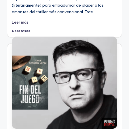
(literariamente) para embadurnar de placer a los
amantes del thriller más convencional. Este…
Leer más
Cesc Atero
Publicado
por