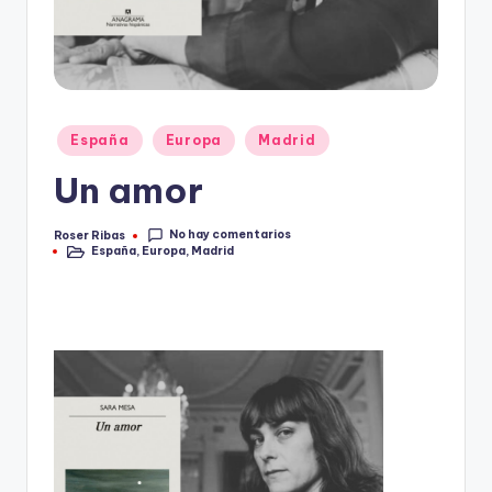
Publicado
España
Europa
Madrid
en
Un amor
No hay comentarios
Roser Ribas
Publicado
España
,
Europa
,
Madrid
por
Publicado
en