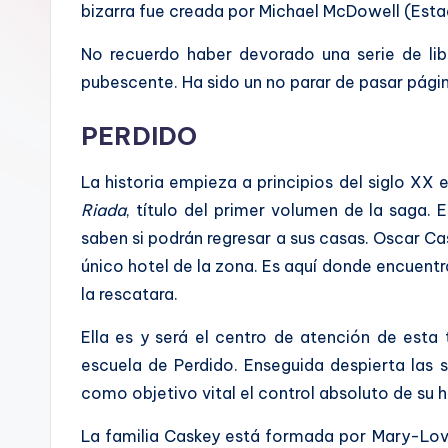
a
bizarra fue creada por Michael McDowell (Esta
l
No recuerdo haber devorado una serie de li
pubescente. Ha sido un no parar de pasar pági
PERDIDO
La historia empieza a principios del siglo X
Riada
, título del primer volumen de la saga.
saben si podrán regresar a sus casas. Oscar C
único hotel de la zona. Es aquí donde encuent
la rescatara.
Ella es y será el centro de atención de esta
escuela de Perdido. Enseguida despierta las
como objetivo vital el control absoluto de su 
La familia Caskey está formada por Mary-Love