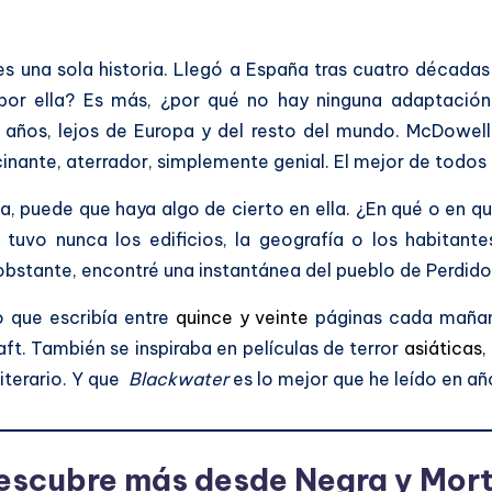
s una sola historia. Llegó a España tras cuatro décadas
 por ella? Es más, ¿por qué no hay ninguna adaptació
años, lejos de Europa y del resto del mundo. McDowell
inante, aterrador, simplemente genial. El mejor de todos 
 puede que haya algo de cierto en ella. ¿En qué o en qui
 tuvo nunca los edificios, la geografía o los habitante
obstante, encontré una instantánea del pueblo de Perdido
jo que escribía entre
quince y veinte
páginas cada mañana
raft. También se inspiraba en películas de terror
asiáticas
,
iterario. Y que
Blackwater
es lo mejor que he leído en añ
escubre más desde Negra y Mort