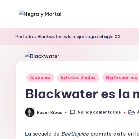
Saltar
N
Web
al
literaria
contenido
e
Portada
»
Blackwater es la mejor saga del siglo XX
dedicada
g
a
la
r
Novela
a
Publicado
Negra
Alabama
Estados Unidos
Norteamérica
en
y
y
Blackwater es la 
mucho
M
más
No hay comentarios
Roser Ribas
o
Publ
Publicado
en
por
rt
La secuela de
Beetlejuice
promete éxito en l