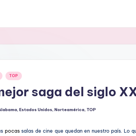
TOP
mejor saga del siglo X
Alabama
,
Estados Unidos
,
Norteamérica
,
TOP
icado
as
pocas
salas de cine que quedan en nuestro país. Lo 