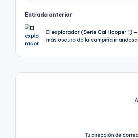
Navegación
Entrada anterior
de
El explorador (Serie Cal Hooper 1) –
más oscuro de la campiña irlandesa
entradas
A
Tu dirección de corre