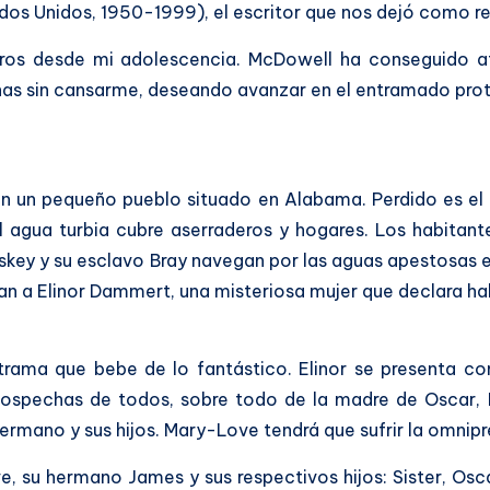
dos Unidos, 1950-1999), el escritor que nos dejó como r
bros desde mi adolescencia. McDowell ha conseguido a
nas sin cansarme, deseando avanzar en el entramado prot
X en un pequeño pueblo situado en Alabama. Perdido es e
 El agua turbia cubre aserraderos y hogares. Los habitan
askey y su esclavo Bray navegan por las aguas apestosa
ran a Elinor Dammert, una misteriosa mujer que declara ha
 trama que bebe de lo fantástico. Elinor se presenta co
 sospechas de todos, sobre todo de la madre de Oscar,
hermano y sus hijos. Mary-Love tendrá que sufrir la omnip
, su hermano James y sus respectivos hijos: Sister, Os