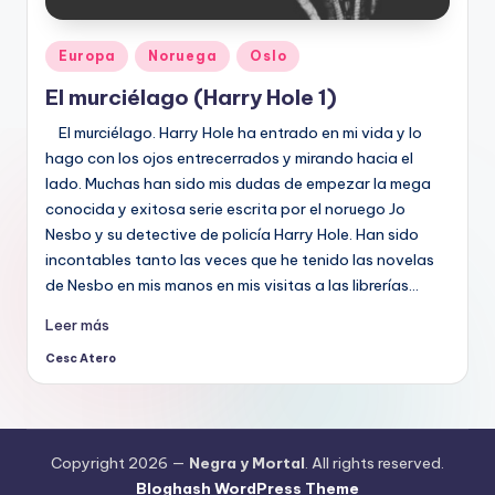
Publicado
Europa
Noruega
Oslo
en
El murciélago (Harry Hole 1)
El murciélago. Harry Hole ha entrado en mi vida y lo
hago con los ojos entrecerrados y mirando hacia el
lado. Muchas han sido mis dudas de empezar la mega
conocida y exitosa serie escrita por el noruego Jo
Nesbo y su detective de policía Harry Hole. Han sido
incontables tanto las veces que he tenido las novelas
de Nesbo en mis manos en mis visitas a las librerías…
Leer más
Cesc Atero
Publicado
por
Copyright 2026 —
Negra y Mortal
. All rights reserved.
Bloghash WordPress Theme