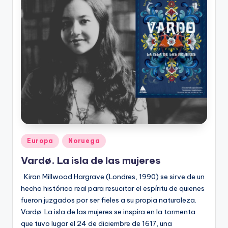
Publicado
Europa
Noruega
en
Vardø. La isla de las mujeres
Kiran Millwood Hargrave (Londres, 1990) se sirve de un
hecho histórico real para resucitar el espíritu de quienes
fueron juzgados por ser fieles a su propia naturaleza.
Vardø. La isla de las mujeres se inspira en la tormenta
que tuvo lugar el 24 de diciembre de 1617, una