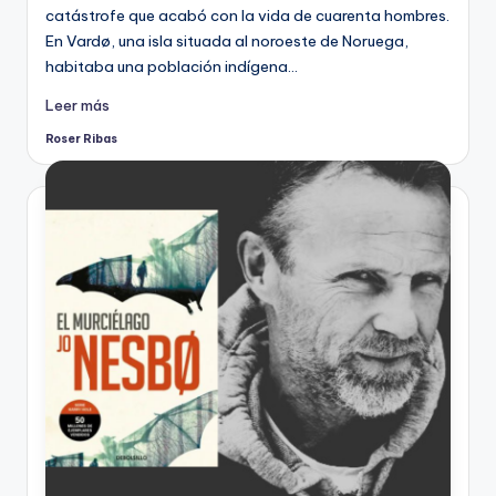
catástrofe que acabó con la vida de cuarenta hombres.
En Vardø, una isla situada al noroeste de Noruega,
habitaba una población indígena…
Leer más
Roser Ribas
Publicado
por