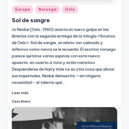
Publicado
Europa
Noruega
Oslo
en
Sol de sangre
Jo Nesbø (Oslo, 1960) asesta un nuevo golpe en las
librerías con la segunda entrega de la trilogía «Sicarios
de Oslo»: Sol de sangre, un relato tan calmado y
reflexivo como nunca se le recuerda. El escritor noruego
parece quitarse varias espinas con esta nueva
apuesta, en cuanto a tono y estilo narrativo
Desprenderse de Harry Hole no es otra cosa que aliviar
sus inquietudes. Nesbø demuestra —sin ninguna
necesidad— el talento que…
Leer más
Cesc Atero
Publicado
por