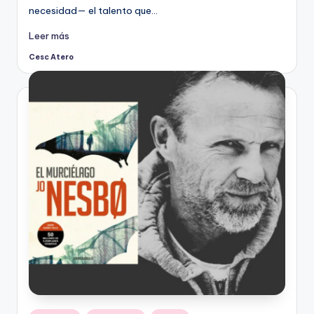
necesidad— el talento que…
Leer más
Cesc Atero
Publicado
por