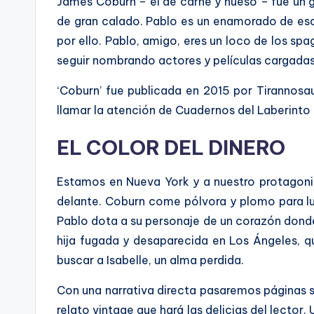
James Coburn – el de carne y hueso – fue un g
de gran calado. Pablo es un enamorado de esas
por ello.
Pablo, amigo, eres un loco de los spa
seguir nombrando actores y películas cargadas 
‘Coburn’ fue publicada en 2015 por Tirannosau
llamar la atención de Cuadernos del Laberinto e
EL COLOR DEL DINERO
Estamos en Nueva York y a nuestro protagonis
delante. Coburn come pólvora y plomo para lue
Pablo dota a su personaje de un corazón dond
hija fugada y desaparecida en Los Ángeles, q
buscar a Isabelle, un alma perdida.
Con una narrativa directa pasaremos páginas s
relato vintage que hará las delicias del lector