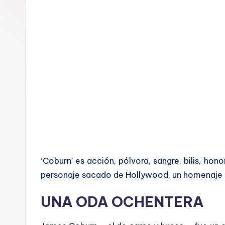
a
l
‘Coburn’ es acción, pólvora, sangre, bilis, hon
personaje sacado de Hollywood, un homenaje a
UNA ODA OCHENTERA