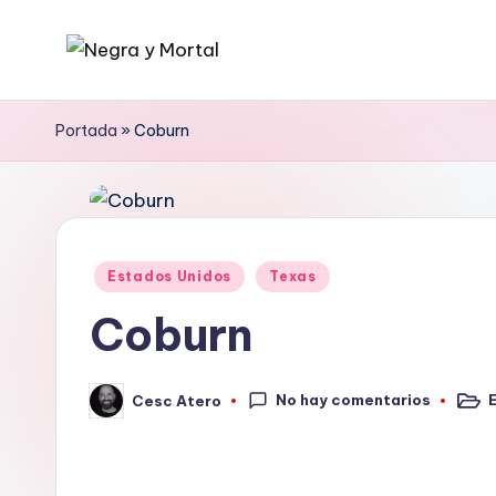
Saltar
N
Web
al
literaria
contenido
e
Portada
»
Coburn
dedicada
g
a
la
r
Novela
a
Publicado
Negra
Estados Unidos
Texas
en
y
y
Coburn
mucho
M
más
No hay comentarios
Cesc Atero
o
Publi
Publicado
en
por
rt