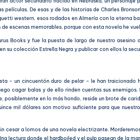
ran actor secundario nacido en Nebraska, un personaje 
 películas. De esas y de las historias de Charles Bronson
guetti western, esos rodados en Almería con la eterna ba
de escenas memorables, porque con esta novela he vuelto 
rus Books y fue la puesta de largo de nuestro asesino a
n su colección Estrella Negra y publicar con ellos la secu
ta – un cincuentón duro de pelar – le han traicionado h
go cagar balas y de ello rinden cuentas sus enemigos. El
e, posiblemente en lo más hondo, reside un brote de car
uince mil dólares son motivo suficiente para que nuest
in cesar a lomos de una novela electrizante. Morderemos 
. Una lectura donde el hardboiled y el pulp pasean de la 