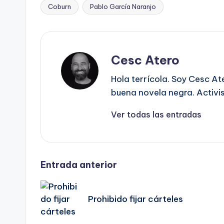
Coburn
Pablo García Naranjo
Etiquetas:
Cesc Atero
Hola terrícola. Soy Cesc At
buena novela negra. Activist
Ver todas las entradas
Navegación
Entrada anterior
de
Prohibido fijar cárteles
entradas