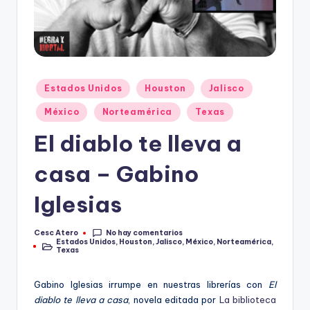
Publicado
Estados Unidos
Houston
Jalisco
en
México
Norteamérica
Texas
El diablo te lleva a
casa – Gabino
Iglesias
No hay comentarios
Cesc Atero
Publicado
Estados Unidos
,
Houston
,
Jalisco
,
México
,
Norteamérica
,
por
Publicado
Texas
en
Gabino Iglesias irrumpe en nuestras librerías con
El
diablo te lleva a casa
, novela editada por
La biblioteca