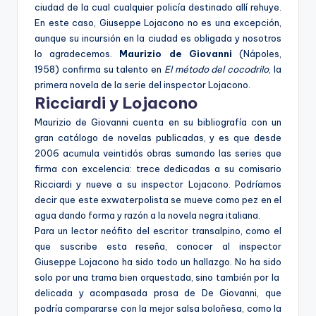
ciudad de la cual cualquier policía destinado allí rehuye.
En este caso, Giuseppe Lojacono no es una excepción,
aunque su incursión en la ciudad es obligada y nosotros
lo agradecemos.
Maurizio de Giovanni
(Nápoles,
1958) confirma su talento en
El método del cocodrilo
, la
primera novela de la serie del inspector Lojacono.
Ricciardi y Lojacono
Maurizio de Giovanni cuenta en su bibliografía con un
gran catálogo de novelas publicadas, y es que desde
2006 acumula veintidós obras sumando las series que
firma con excelencia: trece dedicadas a su comisario
Ricciardi y nueve a su inspector Lojacono. Podríamos
decir que este exwaterpolista se mueve como pez en el
agua dando forma y razón a la novela negra italiana.
Para un lector neófito del escritor transalpino, como el
que suscribe esta reseña, conocer al inspector
Giuseppe Lojacono ha sido todo un hallazgo. No ha sido
solo por una trama bien orquestada, sino también por la
delicada y acompasada prosa de De Giovanni, que
podría compararse con la mejor salsa boloñesa, como la