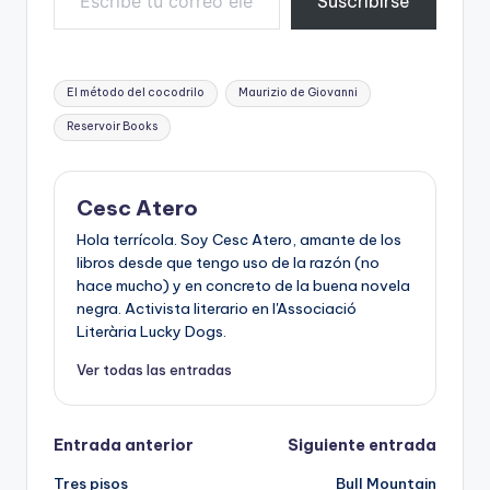
Suscribirse
Etiquetas:
El método del cocodrilo
Maurizio de Giovanni
Reservoir Books
Cesc Atero
Hola terrícola. Soy Cesc Atero, amante de los
libros desde que tengo uso de la razón (no
hace mucho) y en concreto de la buena novela
negra. Activista literario en l'Associació
Literària Lucky Dogs.
Ver todas las entradas
Navegación
Entrada anterior
Siguiente entrada
Tres pisos
Bull Mountain