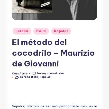
Publicado
Europa
Italia
Nápoles
en
El método del
cocodrilo – Maurizio
de Giovanni
No hay comentarios
Cesc Atero
Publicado
Europa
,
Italia
,
Nápoles
por
Publicado
en
Nápoles, además de ser una protagonista más, es la