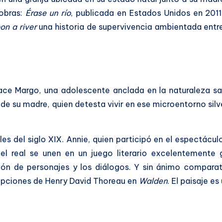
 obras:
Érase un río
, publicada en Estados Unidos en 2011
on a river
una historia de supervivencia ambientada entre 
hace Margo, una adolescente anclada en la naturaleza s
da de su madre, quien detesta vivir en ese microentorno si
les del siglo XIX. Annie, quien participó en el espectácul
 y el real se unen en un juego literario excelentement
ón de personajes y los diálogos. Y sin ánimo comparati
ripciones de Henry David Thoreau en
Walden
. El paisaje e