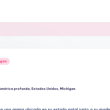
igan
América profunda
,
Estados Unidos
,
Michigan
icado
en una granja ubicada en su estado natal junto a su mad