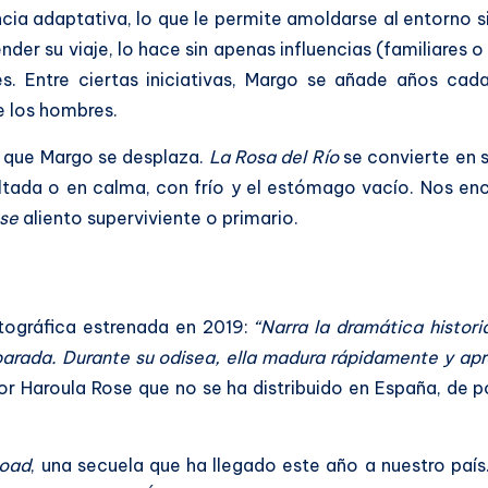
ncia adaptativa, lo que le permite amoldarse al entorno 
er su viaje, lo hace sin apenas influencias (familiares o 
s. Entre ciertas iniciativas, Margo se añade años ca
e los hombres.
a que Margo se desplaza.
La Rosa del Río
se convierte en s
ltada o en calma, con frío y el estómago vacío. Nos e
se
aliento superviviente o primario.
tográfica estrenada en 2019:
“Narra la dramática historia
parada. Durante su odisea, ella madura rápidamente y ap
 por Haroula Rose que no se ha distribuido en España, de 
oad
, una secuela que ha llegado este año a nuestro paí