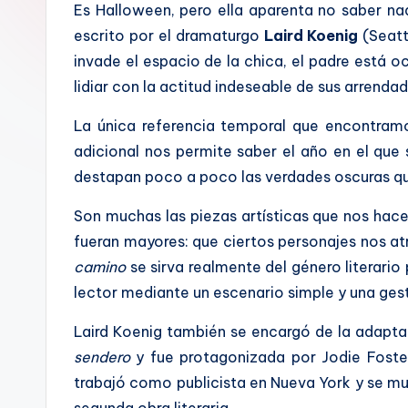
a
Es Halloween, pero ella aparenta no saber nad
escrito por el dramaturgo
Laird Koenig
(Seatt
l
invade el espacio de la chica, el padre está o
lidiar con la actitud indeseable de sus arrenda
La única referencia temporal que encontramo
adicional nos permite saber el año en el que
destapan poco a poco las verdades oscuras qu
Son muchas las piezas artísticas que nos hace
fueran mayores: que ciertos personajes nos at
camino
se sirva realmente del género literario
lector mediante un escenario simple y una gest
Laird Koenig también se encargó de la adaptac
sendero
y fue protagonizada por Jodie Foster.
trabajó como publicista en Nueva York y se m