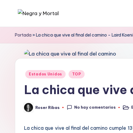
Saltar
N
Web
al
literaria
contenido
e
Portada
»
La chica que vive al final del camino – Laird Koen
dedicada
g
a
la
r
Novela
a
Publicado
Negra
Estados Unidos
TOP
en
y
y
La chica que vive 
mucho
M
más
No hay comentarios
Roser Ribas
o
Publ
Publicado
en
por
rt
La chica que vive al final del camino cumple 13 