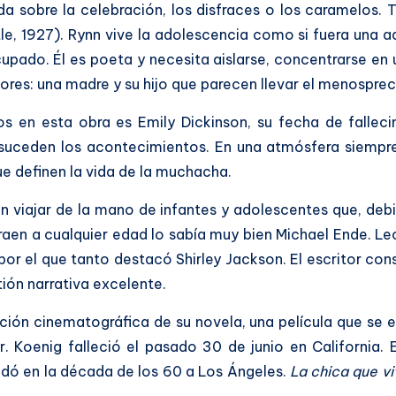
a sobre la celebración, los disfraces o los caramelos.
le, 1927). Rynn vive la adolescencia como si fuera una a
cupado. Él es poeta y necesita aislarse, concentrarse en
dores: una madre y su hijo que parecen llevar el menosprec
s en esta obra es Emily Dickinson, su fecha de falleci
 suceden los acontecimientos. En una atmósfera siempre 
e definen la vida de la muchacha.
n viajar de la mano de infantes y adolescentes que, deb
raen a cualquier edad lo sabía muy bien Michael Ende. Le
 por el que tanto destacó Shirley Jackson. El escritor con
ión narrativa excelente.
ión cinematográfica de su novela, una película que se es
 Koenig falleció el pasado 30 de junio en California. E
udó en la década de los 60 a Los Ángeles.
La chica que vi