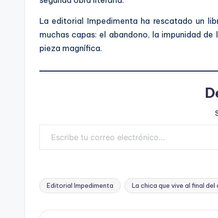
segunda obra literaria.
La editorial Impedimenta ha rescatado un li
muchas capas: el abandono, la impunidad de la
pieza magnífica.
D
Escribe tu correo electrónico…
Editorial Impedimenta
La chica que vive al final de
Etiquetas: