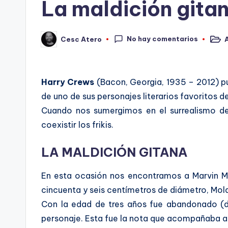
La maldición gita
No hay comentarios
Cesc Atero
Publi
Publicado
en
por
Harry Crews
(Bacon, Georgia, 1935 – 2012) pu
de uno de sus personajes literarios favoritos d
Cuando nos sumergimos en el surrealismo 
coexistir los frikis.
LA MALDICIÓN GITANA
En esta ocasión nos encontramos a Marvin Mo
cincuenta y seis centímetros de diámetro, Mol
Con la edad de tres años fue abandonado (de
personaje. Esta fue la nota que acompañaba a