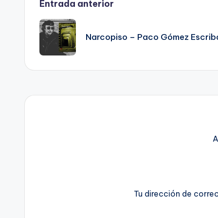
Navegación
Entrada anterior
de
Narcopiso – Paco Gómez Escrib
entradas
A
Tu dirección de corre