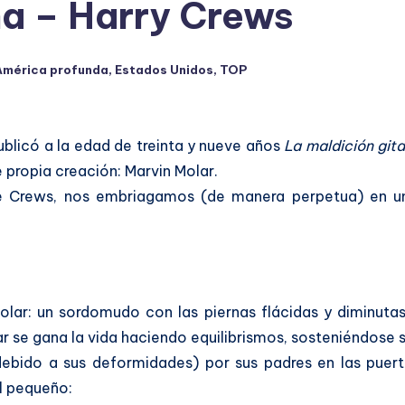
na – Harry Crews
América profunda
,
Estados Unidos
,
TOP
cado
blicó a la edad de treinta y nueve años
La maldición git
e propia creación: Marvin Molar.
de Crews, nos embriagamos (de manera perpetua) en u
lar: un sordomudo con las piernas flácidas y diminuta
ar se gana la vida haciendo equilibrismos, sosteniéndose
bido a sus deformidades) por sus padres en las puerta
l pequeño: