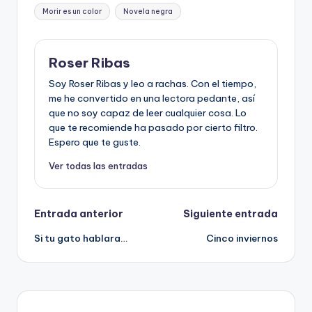
Morir es un color
Novela negra
Roser Ribas
Soy Roser Ribas y leo a rachas. Con el tiempo,
me he convertido en una lectora pedante, así
que no soy capaz de leer cualquier cosa. Lo
que te recomiende ha pasado por cierto filtro.
Espero que te guste.
Ver todas las entradas
Navegación
Entrada anterior
Siguiente entrada
Si tu gato hablara…
Cinco inviernos
de
entradas