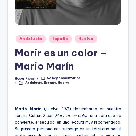
Publicado
Andalucía
España
Huelva
en
Morir es un color –
Mario Marín
No hay comentarios
Roser Ribas
Publicado
Andalucía
,
España
,
Huelva
por
Publicado
en
Mario Marín
(Huelva, 1971) desembarca en nuestra
librería Cultura2 con
Morir es un color,
una obra que se
convierte, enseguida, en una lectura muy recomendada.
Su primera persona nos sumerge en un territorio hostil
protagonizado por un vacío existencial. La vida es