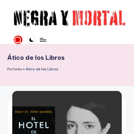
Saltar
al
contenido
N
Web
literaria
e
dedicada
g
a
Ático de los Libros
la
r
Novela
Portada
»
Ático de los Libros
a
Negra
y
y
mucho
M
más
o
rt
al