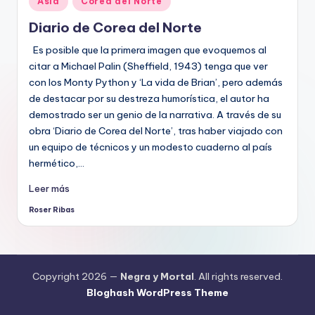
Asia
Corea del Norte
en
Diario de Corea del Norte
Es posible que la primera imagen que evoquemos al
citar a Michael Palin (Sheffield, 1943) tenga que ver
con los Monty Python y ‘La vida de Brian’, pero además
de destacar por su destreza humorística, el autor ha
demostrado ser un genio de la narrativa. A través de su
obra ‘Diario de Corea del Norte’, tras haber viajado con
un equipo de técnicos y un modesto cuaderno al país
hermético,…
Leer más
Roser Ribas
Publicado
por
Copyright 2026 —
Negra y Mortal
. All rights reserved.
Bloghash WordPress Theme