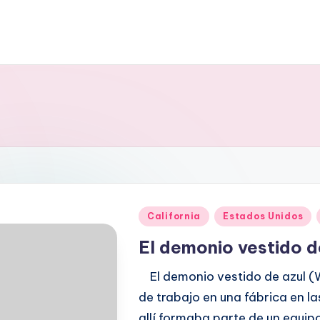
Publicado
California
Estados Unidos
en
El demonio vestido de
El demonio vestido de azul (W
de trabajo en una fábrica en l
allí formaba parte de un equip