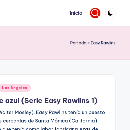
Inicio
Portada
»
Easy Rawlins
Los Ángeles
 azul (Serie Easy Rawlins 1)
alter Mosley). Easy Rawlins tenía un puesto
as cercanías de Santa Mónica (California),
o que tenía como labor fabricar piezas de