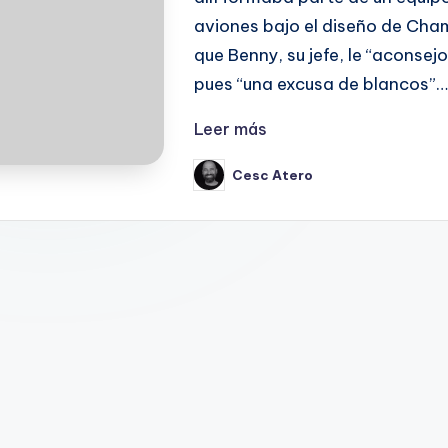
aviones bajo el diseño de Cham
que Benny, su jefe, le “aconse
pues “una excusa de blancos”…
Leer más
Cesc Atero
Publicado
por