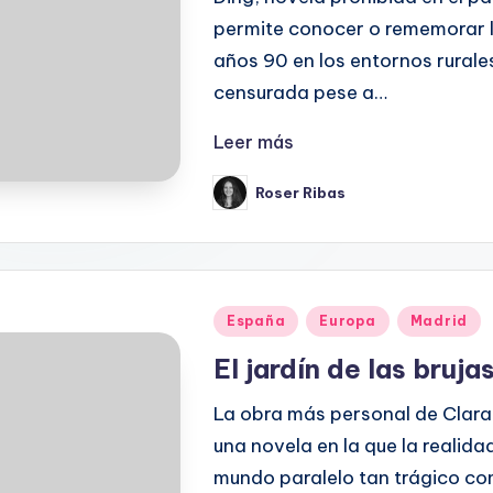
permite conocer o rememorar la
años 90 en los entornos rurales
censurada pese a…
Leer más
Roser Ribas
Publicado
por
Publicado
España
Europa
Madrid
en
El jardín de las bruja
La obra más personal de Clara 
una novela en la que la realida
mundo paralelo tan trágico com