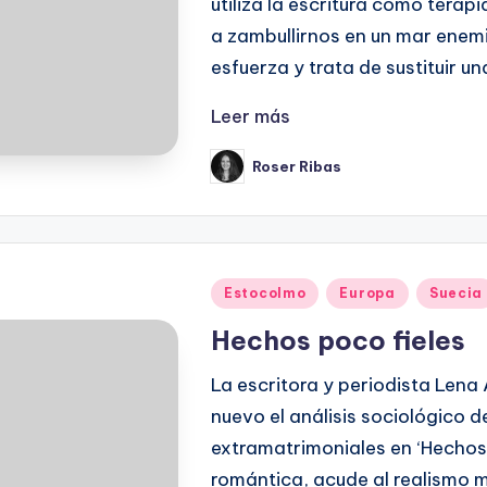
utiliza la escritura como terapi
a zambullirnos en un mar ene
esfuerza y trata de sustituir u
Leer más
Roser Ribas
Publicado
por
Publicado
Estocolmo
Europa
Suecia
en
Hechos poco fieles
La escritora y periodista Len
nuevo el análisis sociológico 
extramatrimoniales en ‘Hechos p
romántica, acude al realismo m