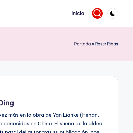
Inicio
Portada
»
Roser Ribas
Ding
ez más en la obra de Yan Lianke (Henan,
reconocidos en China. El sueño de la aldea
ís natal del autor tras su publicación, nos