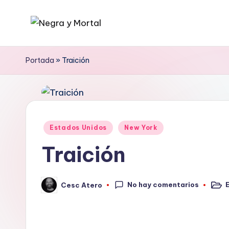
Saltar
N
Web
al
literaria
contenido
e
Portada
»
Traición
dedicada
g
a
la
r
Novela
a
Publicado
Negra
Estados Unidos
New York
en
y
y
Traición
mucho
M
más
No hay comentarios
Cesc Atero
o
Publi
Publicado
en
por
rt