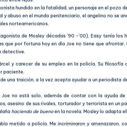
onista hundido en la fatalidad, un personaje en el pozo d
cial y abuso en el mundo penitenciario, el angelino no se a
iales norteamericanos.
tagonista de Mosley décadas ´90 -´00), Easy tenía los 
s que por fortuna hoy en día Joe no tiene que afrontar.
n detective.
árcel y carecer de su empleo en la policía. Su filosofía 
r paciente.
 de una traición, a la vez acepta ayudar a un periodista d
es, Joe no está solo, además de contar con la ayuda de
os, asesino de sus rivales, torturador y terrorista en un 
calaña
haciendo de bueno
en la novela, Mosley lo adapta el
abía metido a policía. Me incriminaron y amenazaron, c