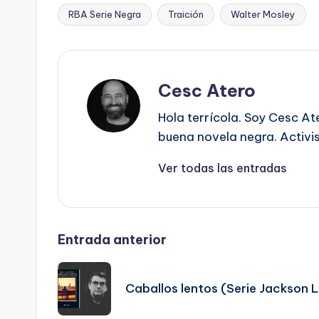
RBA Serie Negra
Traición
Walter Mosley
Etiquetas:
Cesc Atero
Hola terrícola. Soy Cesc At
buena novela negra. Activist
Ver todas las entradas
Navegación
Entrada anterior
de
Caballos lentos (Serie Jackson 
entradas