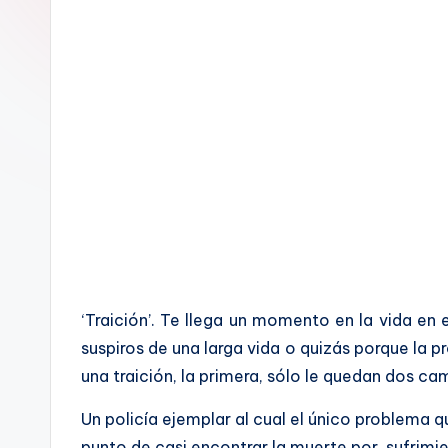
a
l
‘Traición’. Te llega un momento en la vida en
suspiros de una larga vida o quizás porque la 
una traición, la primera, sólo le quedan dos cam
Un policía ejemplar al cual el único problema q
punto de casi encontrar la muerte por sufrimie