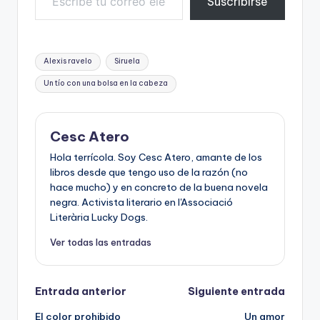
Suscribirse
Etiquetas:
Alexis ravelo
Siruela
Un tío con una bolsa en la cabeza
Cesc Atero
Hola terrícola. Soy Cesc Atero, amante de los
libros desde que tengo uso de la razón (no
hace mucho) y en concreto de la buena novela
negra. Activista literario en l'Associació
Literària Lucky Dogs.
Ver todas las entradas
Navegación
Entrada anterior
Siguiente entrada
El color prohibido
Un amor