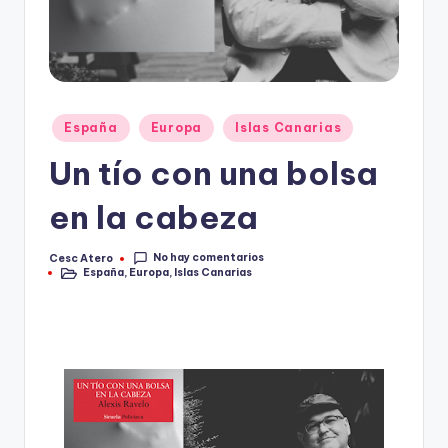
Publicado
España
Europa
Islas Canarias
en
Un tío con una bolsa
en la cabeza
No hay comentarios
Cesc Atero
Publicado
España
,
Europa
,
Islas Canarias
por
Publicado
en