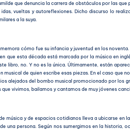
humilde que denuncia la carrera de obstáculos por las que
 idas, vueltas y autoreflexiones. Dicho discurso lo realiz
ilares a la suya.
memora cómo fue su infancia y juventud en los noventa. L
een que esta década está marcada por la música en inglé
ste libro, no. Y no es la única. Últimamente, están apare
n musical de quien escribe esas piezas. En el caso que n
acios alejados del bombo musical promocionado por los g
as que vivimos, bailamos y cantamos de muy jóvenes canc
 de música y de espacios cotidianos lleva a ubicarse en la
l de una persona. Según nos sumergimos en la historia, o