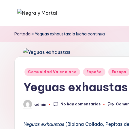
Saltar
N
Web
al
literaria
contenido
e
Portada
»
Yeguas exhaustas: la lucha continua
dedicada
g
a
la
r
Novela
a
Publicado
Negra
Comunidad Valenciana
España
Europa
en
y
y
Yeguas exhaustas:
mucho
M
más
No hay comentarios
Comun
admin
o
Publicado
Publicado
en
por
rt
Yeguas exhaustas
(Bibiana Collado, Pepitas de