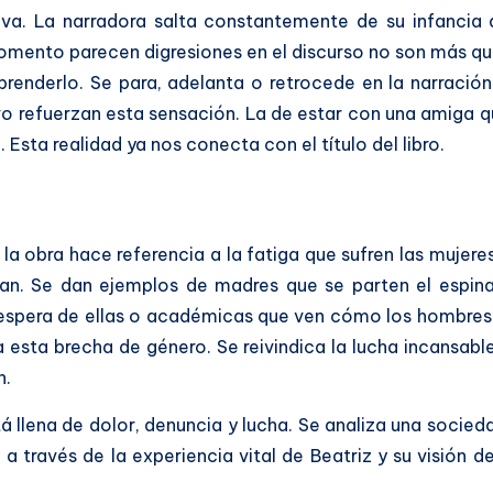
iva. La narradora salta constantemente de su infancia 
momento parecen digresiones en el discurso no son más q
nderlo. Se para, adelanta o retrocede en la narración. 
ativo refuerzan esta sensación. La de estar con una amiga 
a. Esta realidad ya nos conecta con el título del libro.
 obra hace referencia a la fatiga que sufren las mujer
tan. Se dan ejemplos de madres que se parten el espin
 espera de ellas o académicas que ven cómo los hombres
 esta brecha de género. Se reivindica la lucha incansabl
n.
á llena de dolor, denuncia y lucha. Se analiza una socied
 a través de la experiencia vital de Beatriz y su visión 