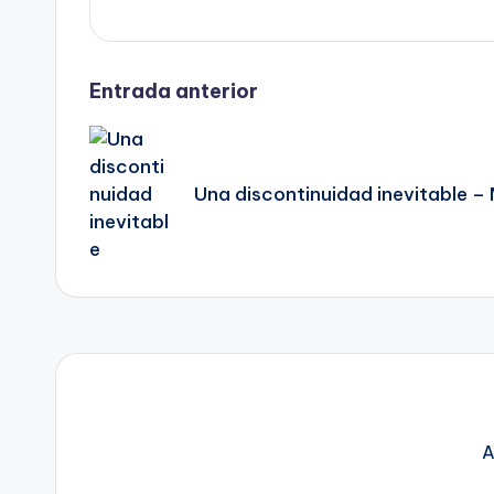
Navegación
Entrada anterior
de
Una discontinuidad inevitable –
entradas
A