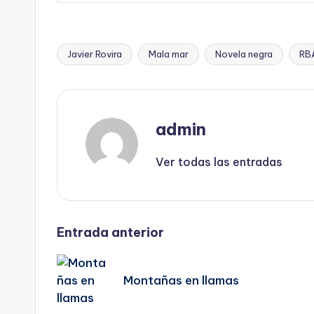
Javier Rovira
Mala mar
Novela negra
RBA
Etiquetas:
admin
Ver todas las entradas
Navegación
Entrada anterior
de
Montañas en llamas
entradas