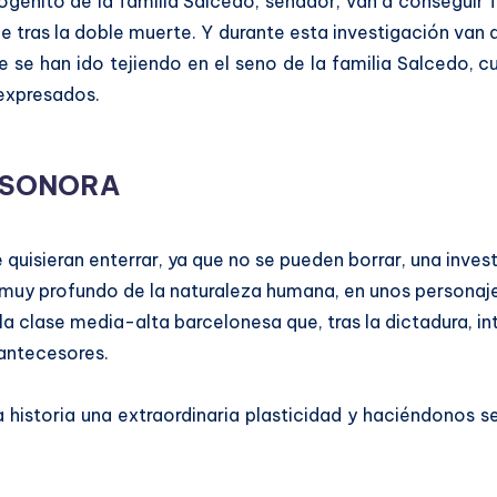
mogénito de la familia Salcedo, senador, van a conseguir f
tras la doble muerte. Y durante esta investigación van a 
que se han ido tejiendo en el seno de la familia Salcedo
 expresados.
 SONORA
uisieran enterrar, ya que no se pueden borrar, una invest
o muy profundo de la naturaleza humana, en unos persona
a clase media-alta barcelonesa que, tras la dictadura, in
 antecesores.
 historia una extraordinaria plasticidad y haciéndonos sen