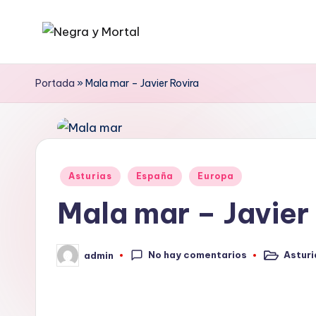
Saltar
N
Web
al
literaria
contenido
e
Portada
»
Mala mar – Javier Rovira
dedicada
g
a
la
r
Novela
a
Publicado
Negra
Asturias
España
Europa
en
y
y
Mala mar – Javier
mucho
M
más
No hay comentarios
Asturi
admin
o
Publicado
Publicado
en
por
rt