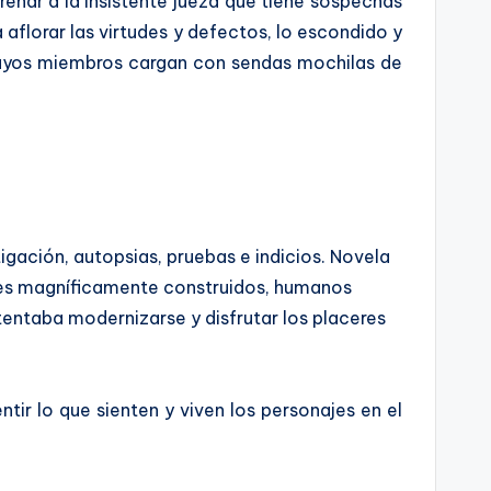
renar a la insistente jueza que tiene sospechas
aflorar las virtudes y defectos, lo escondido y
, cuyos miembros cargan con sendas mochilas de
igación, autopsias, pruebas e indicios. Novela
jes magníficamente construidos, humanos
tentaba modernizarse y disfrutar los placeres
tir lo que sienten y viven los personajes en el