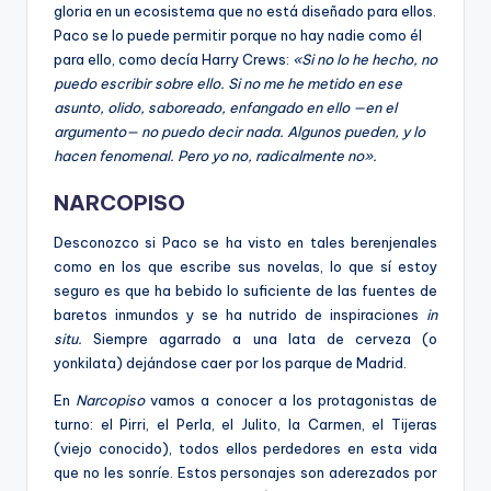
gloria en un ecosistema que no está diseñado para ellos.
Paco se lo puede permitir porque no hay nadie como él
para ello, como decía Harry Crews:
«Si no lo he hecho, no
puedo escribir sobre ello. Si no me he metido en ese
asunto, olido, saboreado, enfangado en ello —en el
argumento— no puedo decir nada. Algunos pueden, y lo
hacen fenomenal. Pero yo no, radicalmente no».
NARCOPISO
Desconozco si Paco se ha visto en tales berenjenales
como en los que escribe sus novelas, lo que sí estoy
seguro es que ha bebido lo suficiente de las fuentes de
baretos inmundos y se ha nutrido de inspiraciones
in
situ.
Siempre agarrado a una lata de cerveza (o
yonkilata) dejándose caer por los parque de Madrid.
En
Narcopiso
vamos a conocer a los protagonistas de
turno: el Pirri, el Perla, el Julito, la Carmen, el Tijeras
(viejo conocido), todos ellos perdedores en esta vida
que no les sonríe. Estos personajes son aderezados por