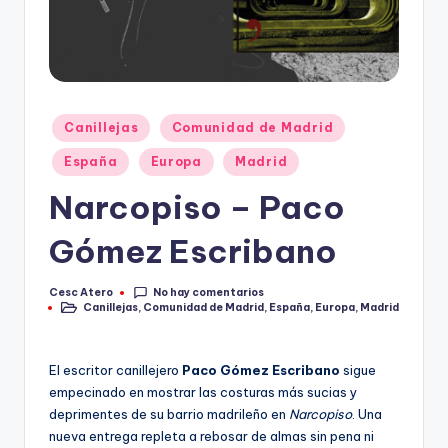
Publicado
Canillejas
Comunidad de Madrid
en
España
Europa
Madrid
Narcopiso – Paco
Gómez Escribano
No hay comentarios
Cesc Atero
Publicado
Canillejas
,
Comunidad de Madrid
,
España
,
Europa
,
Madrid
por
Publicado
en
El escritor canillejero
Paco Gómez Escribano
sigue
empecinado en mostrar las costuras más sucias y
deprimentes de su barrio madrileño en
Narcopiso
. Una
nueva entrega repleta a rebosar de almas sin pena ni