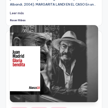
Albandi, 2004). MARGARITA LANDI EN EL CASO En un…
Leer más
Roser Ribas
Publicado
por