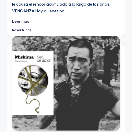
le causa el rencor acumulado a lo largo de los años.
VENGANZA Hay quienes no…
Leer más
Roser Ribas
Publicado
por