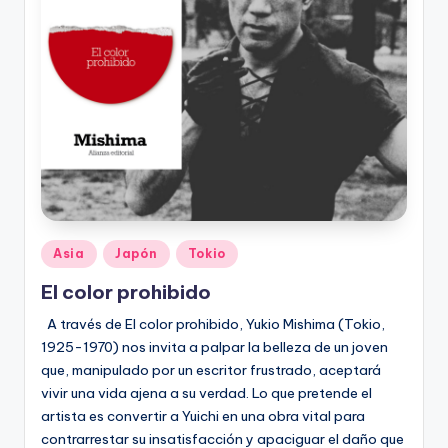
Publicado
Asia
Japón
Tokio
en
El color prohibido
A través de El color prohibido, Yukio Mishima (Tokio,
1925-1970) nos invita a palpar la belleza de un joven
que, manipulado por un escritor frustrado, aceptará
vivir una vida ajena a su verdad. Lo que pretende el
artista es convertir a Yuichi en una obra vital para
contrarrestar su insatisfacción y apaciguar el daño que