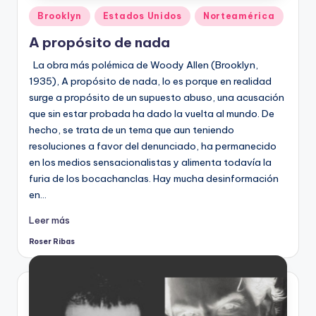
Publicado
Brooklyn
Estados Unidos
Norteamérica
en
A propósito de nada
La obra más polémica de Woody Allen (Brooklyn,
1935), A propósito de nada, lo es porque en realidad
surge a propósito de un supuesto abuso, una acusación
que sin estar probada ha dado la vuelta al mundo. De
hecho, se trata de un tema que aun teniendo
resoluciones a favor del denunciado, ha permanecido
en los medios sensacionalistas y alimenta todavía la
furia de los bocachanclas. Hay mucha desinformación
en…
Leer más
Roser Ribas
Publicado
por