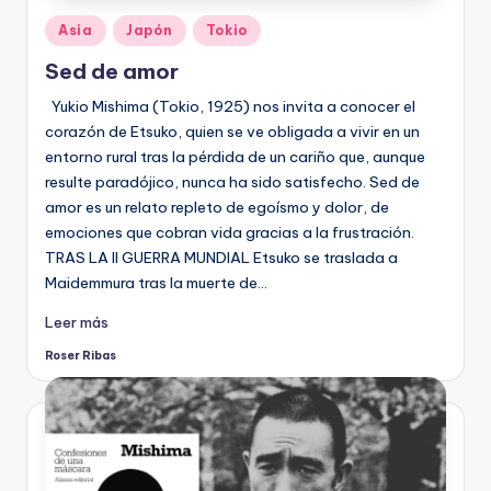
Publicado
Asia
Japón
Tokio
en
Sed de amor
Yukio Mishima (Tokio, 1925) nos invita a conocer el
corazón de Etsuko, quien se ve obligada a vivir en un
entorno rural tras la pérdida de un cariño que, aunque
resulte paradójico, nunca ha sido satisfecho. Sed de
amor es un relato repleto de egoísmo y dolor, de
emociones que cobran vida gracias a la frustración.
TRAS LA II GUERRA MUNDIAL Etsuko se traslada a
Maidemmura tras la muerte de…
Leer más
Roser Ribas
Publicado
por