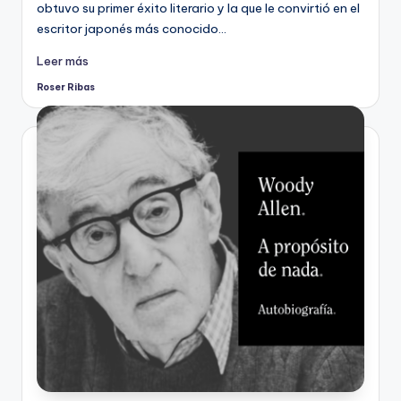
obtuvo su primer éxito literario y la que le convirtió en el
escritor japonés más conocido…
Leer más
Roser Ribas
Publicado
por