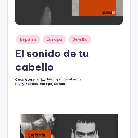
Publicado
España
Europa
Sevilla
en
El sonido de tu
cabello
No hay comentarios
Cesc Atero
Publicado
España
,
Europa
,
Sevilla
por
Publicado
en